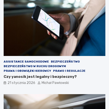
a
h
w
o
n
d
i
ó
e
w
j
?
ą
p
r
z
y
g
o
t
ASSISTANCE SAMOCHODOWE
BEZPIECZEŃSTWO
o
BEZPIECZEŃSTWO W RUCHU DROGOWYM
w
PRAWA I OBOWIĄZKI KIEROWCY
PRAWO I REGULACJE
a
Czy yanosik jest legalny i bezpieczny?
ć
21 stycznia 2026
Michał Pawłowski
?