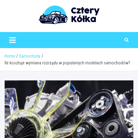
Skip
to
content
Home
Samochody
Ile kosztuje wymiana rozrządu w popularnych modelach samochodów?