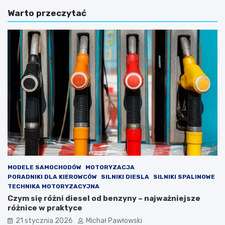
a
o
Warto przeczytać
k
s
u
z
p
t
n
u
a
j
s
e
p
w
r
y
z
m
e
i
d
a
a
n
ż
a
y
r
s
o
a
z
m
r
MODELE SAMOCHODÓW
MOTORYZACJA
o
z
PORADNIKI DLA KIEROWCÓW
SILNIKI DIESLA
SILNIKI SPALINOWE
c
ą
TECHNIKA MOTORYZACYJNA
h
d
Czym się różni diesel od benzyny – najważniejsze
o
u
różnice w praktyce
d
w
21 stycznia 2026
Michał Pawłowski
u
p