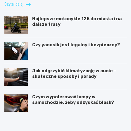
Czytaj dalej
Najlepsze motocykle 125 do miasta i na
dalsze trasy
Czy yanosik jest legalny i bezpieczny?
Jak odgrzybić klimatyzację w aucie –
skuteczne sposoby i porady
Czym wypolerować lampy w
samochodzie, żeby odzyskać blask?
U
I
m
l
o
e
w
k