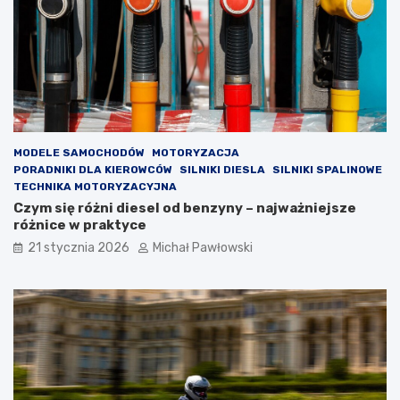
z
m
e
i
d
a
a
n
ż
a
y
r
s
o
a
z
m
r
MODELE SAMOCHODÓW
MOTORYZACJA
o
z
PORADNIKI DLA KIEROWCÓW
SILNIKI DIESLA
SILNIKI SPALINOWE
c
ą
TECHNIKA MOTORYZACYJNA
h
d
Czym się różni diesel od benzyny – najważniejsze
o
u
różnice w praktyce
d
w
21 stycznia 2026
Michał Pawłowski
u
p
p
o
o
p
l
u
s
l
k
a
o
r
n
n
i
y