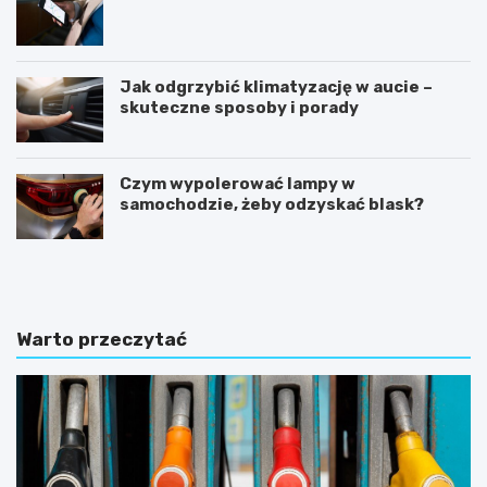
Jak odgrzybić klimatyzację w aucie –
skuteczne sposoby i porady
Czym wypolerować lampy w
samochodzie, żeby odzyskać blask?
U
I
m
l
o
e
w
k
a
o
Warto przeczytać
k
s
u
z
p
t
n
u
a
j
s
e
p
w
r
y