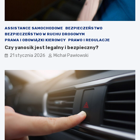
z
y
g
o
t
ASSISTANCE SAMOCHODOWE
BEZPIECZEŃSTWO
o
BEZPIECZEŃSTWO W RUCHU DROGOWYM
w
PRAWA I OBOWIĄZKI KIEROWCY
PRAWO I REGULACJE
a
Czy yanosik jest legalny i bezpieczny?
ć
21 stycznia 2026
Michał Pawłowski
?