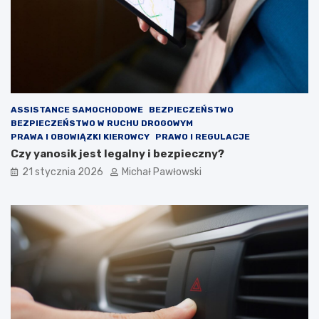
j
?
ą
p
r
z
y
g
o
t
ASSISTANCE SAMOCHODOWE
BEZPIECZEŃSTWO
o
BEZPIECZEŃSTWO W RUCHU DROGOWYM
w
PRAWA I OBOWIĄZKI KIEROWCY
PRAWO I REGULACJE
a
Czy yanosik jest legalny i bezpieczny?
ć
21 stycznia 2026
Michał Pawłowski
?