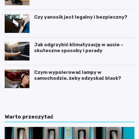
Czy yanosik jest legalny i bezpieczny?
Jak odgrzybić klimatyzację w aucie –
skuteczne sposoby i porady
Czym wypolerować lampy w
samochodzie, żeby odzyskać blask?
U
I
m
l
o
e
w
k
a
o
Warto przeczytać
k
s
u
z
p
t
n
u