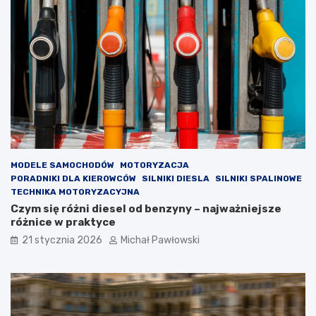
a
j
s
e
p
w
r
y
z
m
e
i
d
a
a
n
ż
a
y
r
s
o
a
z
m
r
MODELE SAMOCHODÓW
MOTORYZACJA
o
z
PORADNIKI DLA KIEROWCÓW
SILNIKI DIESLA
SILNIKI SPALINOWE
c
ą
TECHNIKA MOTORYZACYJNA
h
d
Czym się różni diesel od benzyny – najważniejsze
o
u
różnice w praktyce
d
w
21 stycznia 2026
Michał Pawłowski
u
p
p
o
o
p
l
u
s
l
k
a