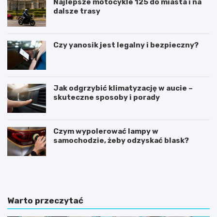
Najlepsze motocykle 125 do miasta i na
dalsze trasy
Czy yanosik jest legalny i bezpieczny?
Jak odgrzybić klimatyzację w aucie –
skuteczne sposoby i porady
Czym wypolerować lampy w
samochodzie, żeby odzyskać blask?
U
I
m
l
o
e
w
k
a
o
Warto przeczytać
k
s
u
z