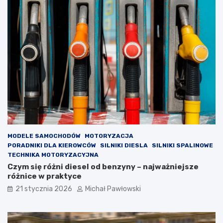
p
t
n
u
a
j
s
e
p
w
r
y
z
m
e
i
d
a
a
n
ż
a
y
r
s
o
a
z
m
r
MODELE SAMOCHODÓW
MOTORYZACJA
o
z
PORADNIKI DLA KIEROWCÓW
SILNIKI DIESLA
SILNIKI SPALINOWE
c
ą
TECHNIKA MOTORYZACYJNA
h
d
Czym się różni diesel od benzyny – najważniejsze
o
u
różnice w praktyce
d
w
21 stycznia 2026
Michał Pawłowski
u
p
p
o
o
p
l
u