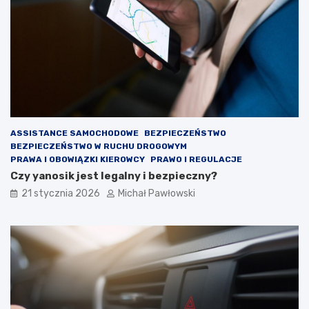
i
ó
e
w
j
?
ą
p
r
z
y
g
o
t
ASSISTANCE SAMOCHODOWE
BEZPIECZEŃSTWO
o
BEZPIECZEŃSTWO W RUCHU DROGOWYM
w
PRAWA I OBOWIĄZKI KIEROWCY
PRAWO I REGULACJE
a
Czy yanosik jest legalny i bezpieczny?
ć
21 stycznia 2026
Michał Pawłowski
?