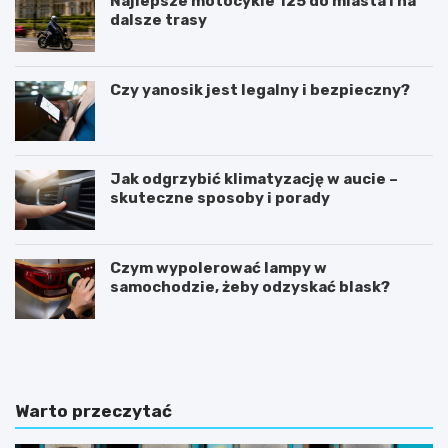
Najlepsze motocykle 125 do miasta i na
dalsze trasy
Czy yanosik jest legalny i bezpieczny?
Jak odgrzybić klimatyzację w aucie –
skuteczne sposoby i porady
Czym wypolerować lampy w
samochodzie, żeby odzyskać blask?
U
I
m
l
o
e
w
k
a
o
Warto przeczytać
k
s
u
z