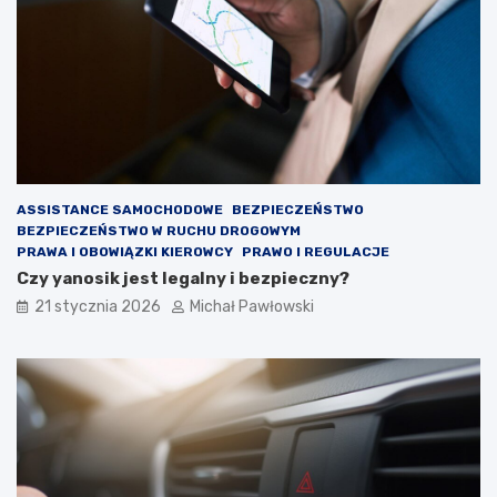
e
w
j
?
ą
p
r
z
y
g
o
t
ASSISTANCE SAMOCHODOWE
BEZPIECZEŃSTWO
o
BEZPIECZEŃSTWO W RUCHU DROGOWYM
w
PRAWA I OBOWIĄZKI KIEROWCY
PRAWO I REGULACJE
a
Czy yanosik jest legalny i bezpieczny?
ć
21 stycznia 2026
Michał Pawłowski
?