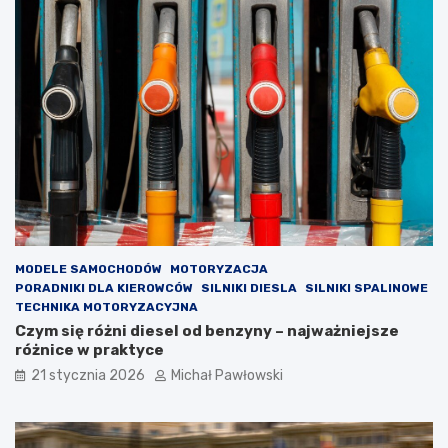
p
t
n
u
a
j
s
e
p
w
r
y
z
m
e
i
d
a
a
n
ż
a
y
r
s
o
a
z
m
r
MODELE SAMOCHODÓW
MOTORYZACJA
o
z
PORADNIKI DLA KIEROWCÓW
SILNIKI DIESLA
SILNIKI SPALINOWE
c
ą
TECHNIKA MOTORYZACYJNA
h
d
Czym się różni diesel od benzyny – najważniejsze
o
u
różnice w praktyce
d
w
21 stycznia 2026
Michał Pawłowski
u
p
p
o
o
p
l
u