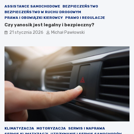
o
t
ASSISTANCE SAMOCHODOWE
BEZPIECZEŃSTWO
o
BEZPIECZEŃSTWO W RUCHU DROGOWYM
w
PRAWA I OBOWIĄZKI KIEROWCY
PRAWO I REGULACJE
a
Czy yanosik jest legalny i bezpieczny?
ć
21 stycznia 2026
Michał Pawłowski
?
KLIMATYZACJA
MOTORYZACJA
SERWIS I NAPRAWA
SERWIS KLIMATYZACJI
UTRZYMANIE I SERWIS SAMOCHODÓW