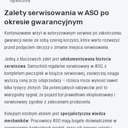
ograniczony
Zalety serwisowania w ASO po
okresie gwarancyjnym
Kontynuowanie wizyt w autoryzowanym serwisie po zakończeniu
gwarancji niesie ze sobą szereg korzyści, które warto rozważyć
przed podjęciem decyzji o zmianie miejsca serwisowania.
Jedną z kluczowych zalet jest
udokumentowana historia
serwisowa
. Samochód regularnie serwisowany w ASO, z
kompletem pieczątek w książce serwisowej, zazwyczaj osiąga
wyższą cenę przy odsprzedaży – różnica może wynosić nawet
kilka tysięcy złotych. Dla potencjalnych nabywców jest to
wiarygodny sygnał, że pojazd był prawidłowo eksploatowany i
serwisowany zgodnie z zaleceniami producenta.
Kolejnym istotnym atutem jest
specjalistyczna wiedza
mechaników
. Pracownicy ASO mają bogate doświadczenie w
serwisowaniu konkretnych modeli, znają ich typowe usterki i