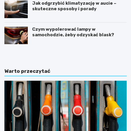
Jak odgrzybić klimatyzację w aucie –
skuteczne sposoby i porady
Czym wypolerować lampy w
samochodzie, żeby odzyskać blask?
U
I
m
l
o
e
w
k
a
o
Warto przeczytać
k
s
u
z
p
t
n
u
a
j
s
e
p
w
r
y
z
m
e
i
d
a