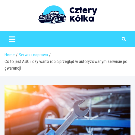
Skip
to
content
Home
Serwis i naprawa
Co to jest ASO i czy warto robić przegląd w autoryzowanym serwisie po
gwarancji