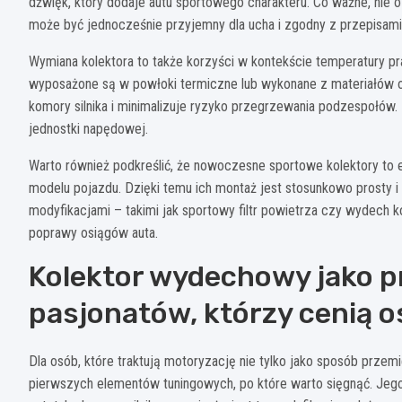
dźwięk, który dodaje autu sportowego charakteru. Co ważne, nie
może być jednocześnie przyjemny dla ucha i zgodny z przepisami
Wymiana kolektora to także korzyści w kontekście temperatury pr
wyposażone są w powłoki termiczne lub wykonane z materiałów o
komory silnika i minimalizuje ryzyko przegrzewania podzespołów.
jednostki napędowej.
Warto również podkreślić, że nowoczesne sportowe kolektory to
modelu pojazdu. Dzięki temu ich montaż jest stosunkowo prosty i
modyfikacjami – takimi jak sportowy filtr powietrza czy wydec
poprawy osiągów auta.
Kolektor wydechowy jako p
pasjonatów, którzy cenią os
Dla osób, które traktują motoryzację nie tylko jako sposób przemi
pierwszych elementów tuningowych, po które warto sięgnąć. Jego 