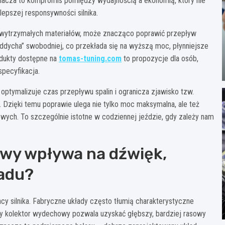
Oznacza to kompromis pomiędzy wydajnością a ekonomią, który nie
pszej responsywności silnika.
z wytrzymałych materiałów, może znacząco poprawić przepływ
ddycha” swobodniej, co przekłada się na wyższą moc, płynniejsze
odukty dostępne na
tomas-tuning.com
to propozycje dla osób,
specyfikacja.
optymalizuje czas przepływu spalin i ogranicza zjawisko tzw.
. Dzięki temu poprawie ulega nie tylko moc maksymalna, ale też
ych. To szczególnie istotne w codziennej jeździe, gdy zależy nam
wy wpływa na dźwięk,
ładu?
cy silnika. Fabryczne układy często tłumią charakterystyczne
y kolektor wydechowy pozwala uzyskać głębszy, bardziej rasowy