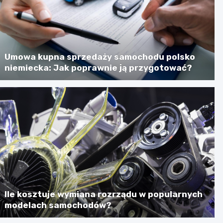
Umowa kupna sprzedaży samochodu polsko
niemiecka: Jak poprawnie ją przygotować?
Ile kosztuje wymiana rozrządu w popularnych
modelach samochodów?