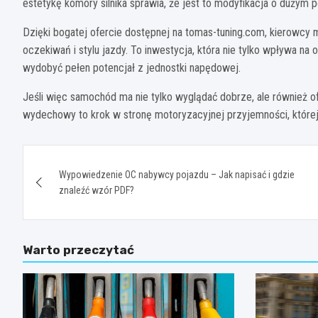
estetykę komory silnika sprawia, że jest to modyfikacja o dużym p
Dzięki bogatej ofercie dostępnej na tomas-tuning.com, kierowc
oczekiwań i stylu jazdy. To inwestycja, która nie tylko wpływa na
wydobyć pełen potencjał z jednostki napędowej.
Jeśli więc samochód ma nie tylko wyglądać dobrze, ale również 
wydechowy to krok w stronę motoryzacyjnej przyjemności, której 
Nawigacja
Wypowiedzenie OC nabywcy pojazdu – Jak napisać i gdzie
wpisu
znaleźć wzór PDF?
Warto przeczytać