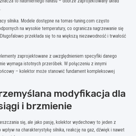
 oznacza to nadmiernego hałasu – dobrze zaprojektowany układ
.
acy silnika. Modele dostępne na tomas-tuning.com często
dpornych na wysokie temperatury, co ogranicza nagrzewanie się
 Długofalowo przekłada się to na większą niezawodność i trwałość
 elementy zaprojektowane z uwzględnieniem specyfiki danego
 nie wymaga istotnych przeróbek. W połączeniu z innymi
h końcowy – kolektor może stanowić fundament kompleksowej
rzemyślana modyfikacja dla
iągi i brzmienie
eszczania się, ale jako pasję, kolektor wydechowy to jeden z
wpływ na charakterystykę silnika, reakcję na gaz, dźwięk i nawet