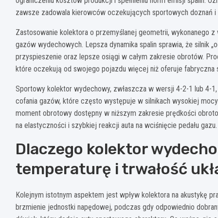
ograniczeniu kosztów produkcji i spełnieniu norm emisji spalin. 
zawsze zadowala kierowców oczekujących sportowych doznań i le
Zastosowanie kolektora o przemyślanej geometrii, wykonanego 
gazów wydechowych. Lepsza dynamika spalin sprawia, że silnik „o
przyspieszenie oraz lepsze osiągi w całym zakresie obrotów. Pr
które oczekują od swojego pojazdu więcej niż oferuje fabryczna 
Sportowy kolektor wydechowy, zwłaszcza w wersji 4-2-1 lub 4-1, 
cofania gazów, które często występuje w silnikach wysokiej mocy
moment obrotowy dostępny w niższym zakresie prędkości obrotow
na elastyczności i szybkiej reakcji auta na wciśnięcie pedału gazu.
Dlaczego kolektor wydecho
temperaturę i trwałość uk
Kolejnym istotnym aspektem jest wpływ kolektora na akustykę pra
brzmienie jednostki napędowej, podczas gdy odpowiednio dobran