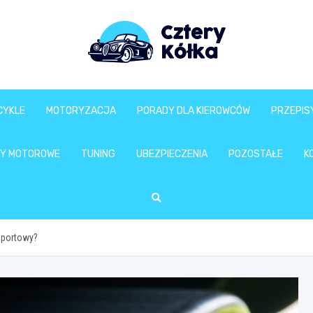
CYKLE
MOTORYZACJA
PORADY DLA KIEROWCÓW
PRZEPIS
Y MOTOROWE
TUNING
UBEZPIECZENIA
POZOSTAŁE
K
sportowy?