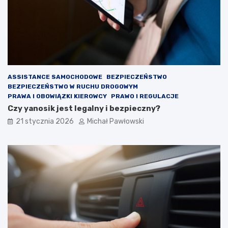
ą
p
r
z
y
g
o
t
ASSISTANCE SAMOCHODOWE
BEZPIECZEŃSTWO
o
BEZPIECZEŃSTWO W RUCHU DROGOWYM
w
PRAWA I OBOWIĄZKI KIEROWCY
PRAWO I REGULACJE
a
Czy yanosik jest legalny i bezpieczny?
ć
21 stycznia 2026
Michał Pawłowski
?