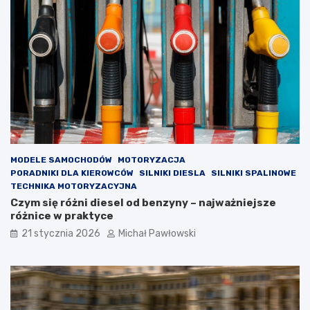
a
j
s
e
p
w
r
y
z
m
e
i
d
a
a
n
ż
a
y
r
s
o
a
z
m
r
MODELE SAMOCHODÓW
MOTORYZACJA
o
z
PORADNIKI DLA KIEROWCÓW
SILNIKI DIESLA
SILNIKI SPALINOWE
c
ą
TECHNIKA MOTORYZACYJNA
h
d
Czym się różni diesel od benzyny – najważniejsze
o
u
różnice w praktyce
d
w
21 stycznia 2026
Michał Pawłowski
u
p
p
o
o
p
l
u
s
l
k
a