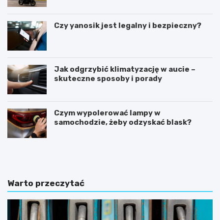
Czy yanosik jest legalny i bezpieczny?
Jak odgrzybić klimatyzację w aucie –
skuteczne sposoby i porady
Czym wypolerować lampy w
samochodzie, żeby odzyskać blask?
U
I
m
l
o
e
w
k
a
o
Warto przeczytać
k
s
u
z
p
t
n
u