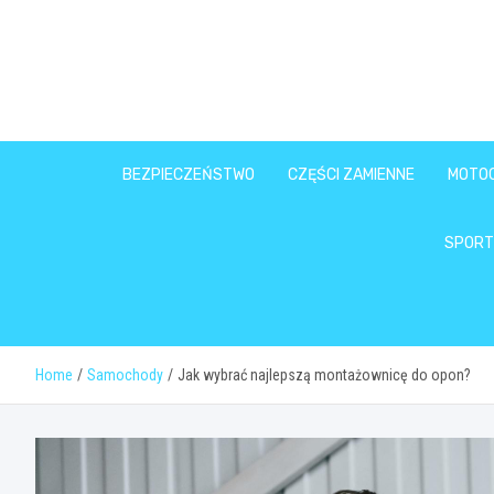
Skip
to
content
BEZPIECZEŃSTWO
CZĘŚCI ZAMIENNE
MOTO
SPORT
Home
Samochody
Jak wybrać najlepszą montażownicę do opon?