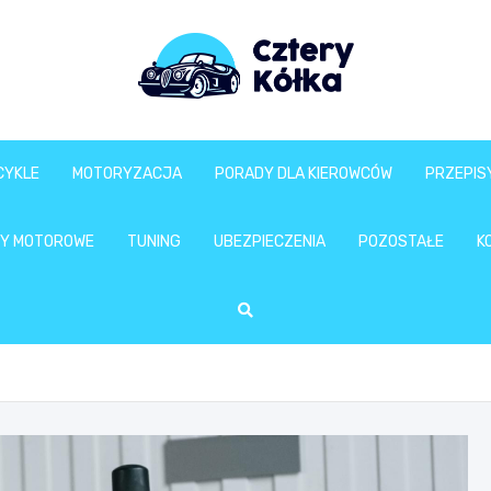
CYKLE
MOTORYZACJA
PORADY DLA KIEROWCÓW
PRZEPIS
Y MOTOROWE
TUNING
UBEZPIECZENIA
POZOSTAŁE
K