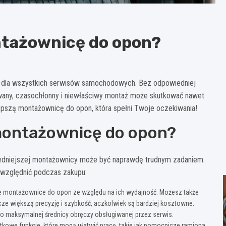
ntażownicę do opon?
 dla wszystkich serwisów samochodowych. Bez odpowiedniej
any, czasochłonny i niewłaściwy montaż może skutkować nawet
lepszą montażownicę do opon, która spełni Twoje oczekiwania!
montażownicę do opon?
edniejszej montażownicy może być naprawdę trudnym zadaniem.
 uwzględnić podczas zakupu:
e montażownice do opon ze względu na ich wydajność. Możesz także
ze większą precyzję i szybkość, aczkolwiek są bardziej kosztowne.
 maksymalnej średnicy obręczy obsługiwanej przez serwis.
we funkcje, które mogą ułatwić pracę, takie jak pomocnicze ramiona,