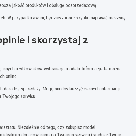
lepszą jakość produktów i obsługę posprzedażową.
ch. W przypadku awarii, będziesz mógł szybko naprawić maszynę,
inie i skorzystaj z
ią innych użytkowników wybranego modelu. Informacje te można
ch online.
lub doradcą sprzedaży. Mogą oni dostarczyć cennych informacji,
a Twojego serwisu.
rsztatu. Niezależnie od tego, czy zakupisz model
 on idealnym dopasowaniem do Twojego serwisu i spełniał Twoje