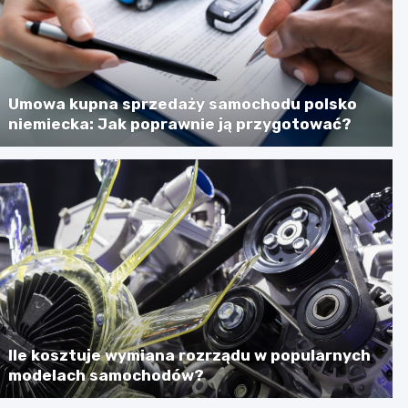
Umowa kupna sprzedaży samochodu polsko
niemiecka: Jak poprawnie ją przygotować?
Ile kosztuje wymiana rozrządu w popularnych
modelach samochodów?