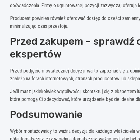
doświadczenia. Firmy o ugruntowanej pozycji zazwyczaj oferują 
Producent powinien również oferować dostęp do części zamienny
minimalizując czas przestoju.
Przed zakupem – sprawdź op
ekspertów
Przed podjęciem ostatecznej decyzji, warto zapoznać się z opin
znaleźć na forach internetowych, stronach producentów lub sklepa
Jeśli masz jakiekolwiek wątpliwości, skontaktuj się z ekspertem 
które pomogą Ci zdecydować, które urządzenie będzie idealne dl
Podsumowanie
Wybór montażownicy to ważna decyzja dla każdego właściciela wa
półautomatyczny, czy w pełni automatyczny, ważne jest, aby był