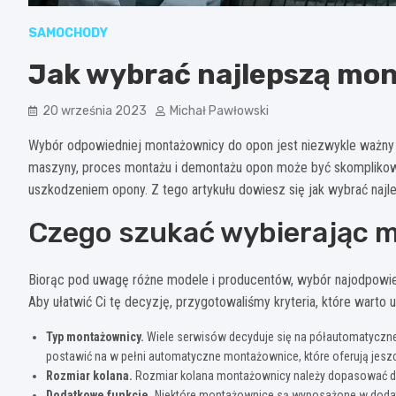
SAMOCHODY
Jak wybrać najlepszą mo
20 września 2023
Michał Pawłowski
Wybór odpowiedniej montażownicy do opon jest niezwykle ważny
maszyny, proces montażu i demontażu opon może być skomplikow
uszkodzeniem opony. Z tego artykułu dowiesz się jak wybrać naj
Czego szukać wybierając 
Biorąc pod uwagę różne modele i producentów, wybór najodpowi
Aby ułatwić Ci tę decyzję, przygotowaliśmy kryteria, które warto
Typ montażownicy.
Wiele serwisów decyduje się na półautomatyczn
postawić na w pełni automatyczne montażownice, które oferują jeszc
Rozmiar kolana.
Rozmiar kolana montażownicy należy dopasować do
Dodatkowe funkcje.
Niektóre montażownice są wyposażone w dodatko