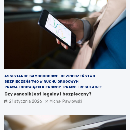
a
h
w
o
n
d
i
ó
e
w
j
?
ą
p
r
z
y
g
o
t
ASSISTANCE SAMOCHODOWE
BEZPIECZEŃSTWO
o
BEZPIECZEŃSTWO W RUCHU DROGOWYM
w
PRAWA I OBOWIĄZKI KIEROWCY
PRAWO I REGULACJE
a
Czy yanosik jest legalny i bezpieczny?
ć
21 stycznia 2026
Michał Pawłowski
?