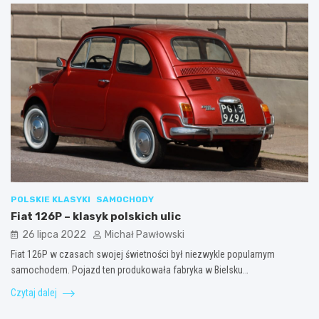
POLSKIE KLASYKI
SAMOCHODY
Fiat 126P – klasyk polskich ulic
26 lipca 2022
Michał Pawłowski
Fiat 126P w czasach swojej świetności był niezwykle popularnym
samochodem. Pojazd ten produkowała fabryka w Bielsku…
Czytaj dalej