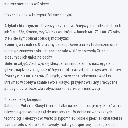
motoryzacyjnego w Polsce.
Co znajdziesz w kategorii Polskie Klasyki?
Artykuły historyczne:
Przeczytasz o najważniejszych modelach, takich
jak Fiat 126p, Syrena, czy Warszawa, które w latach 60., 70. i 80. XX wieku
stały się symbolami polskiej motoryzacji.
Recenzje i analizy:
Oferujemy szczegółowe analizy techniczne oraz
recenzje znanych polskich samochodów, które pozwolą Ci lepiej
zrozumieć ich unikalne cechy.
Galerie zdjęć:
Zachwyć się klasycznymi modelami w naszej galerii,
gdzie znajdziesz zdjęcia z różnych epok oraz zdjęcia z wystaw i zlotów.
Porady dla entuzjastów:
Dla tych, którzy chcą odrestaurować lub
utrzymać w dobrym stanie swoje klasyki, przygotowaliśmy praktyczne
porady oraz wskazówki dotyczące konserwacji i renowacji.
Znaczenie tej kategorii
Kategoria
Polskie Klasyki
ma nie tylko na celu edukację czytelników, ale
także pielęgnowanie pasji do motoryzacji. W dobie nowoczesnych
technologii i elektryków, warto przypomnieć sobie o pięknie i charakterze
samochodów, które kształtowały motoryzacyjne losy naszego kraju.