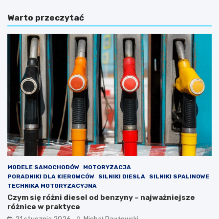
a
o
Warto przeczytać
k
s
u
z
p
t
n
u
a
j
s
e
p
w
r
y
z
m
e
i
d
a
a
n
ż
a
y
r
s
o
a
z
m
r
MODELE SAMOCHODÓW
MOTORYZACJA
o
z
PORADNIKI DLA KIEROWCÓW
SILNIKI DIESLA
SILNIKI SPALINOWE
c
ą
TECHNIKA MOTORYZACYJNA
h
d
Czym się różni diesel od benzyny – najważniejsze
o
u
różnice w praktyce
d
w