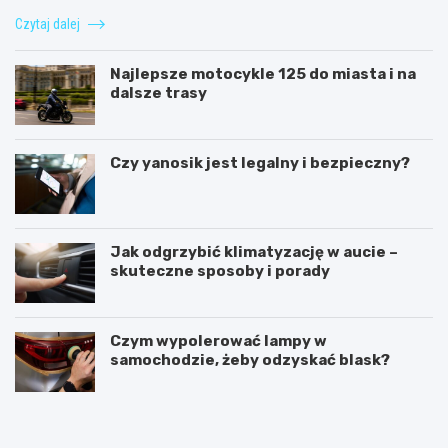
Czytaj dalej
Najlepsze motocykle 125 do miasta i na
dalsze trasy
Czy yanosik jest legalny i bezpieczny?
Jak odgrzybić klimatyzację w aucie –
skuteczne sposoby i porady
Czym wypolerować lampy w
samochodzie, żeby odzyskać blask?
U
I
m
l
o
e
w
k